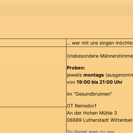
... wer mit uns singen möchte
(insbesondere Männerstimme
Proben:
jeweils
montags
(ausgenomme
von
19:00 bis 21:00 Uhr
im "Gesundbrunnen"
OT Reinsdorf
An der Hohen Mühle 3
06889 Lutherstadt Wittenber
So findet man zu uns ...